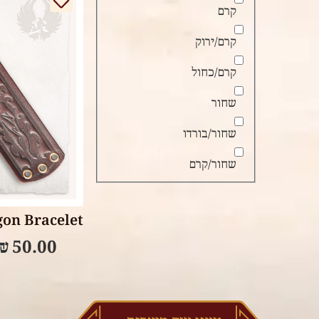
קרם
קרם/ירוק
קרם/כחול
שחור
שחור/בורדו
שחור/קרם
tions
Dragon Bracelet – צמי
₪
50.00