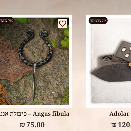
אזל מהמלאי
אזל מהמל
Read more
Read m
Adolar 
Angus fibula – פיבולת אנגוס
₪
75.00
₪
120