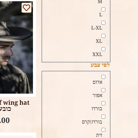
M
L
L-XL
XL
XXL
לפי צבע
אדום
tions
אפור
כובע 
בורדו
.00
בורדו\קרם
זית