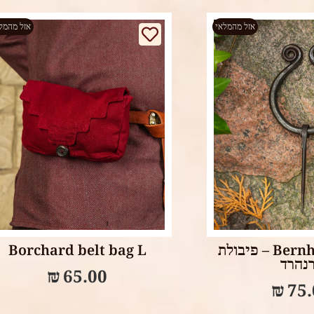
אזל מהמלאי
אזל מהמל
Select options
Read m
Bernhard fibula – פיבולת
Borchard belt bag L
נהרד
₪
65.00
₪
75