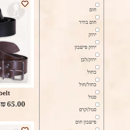
חום
חום בהיר
ירוק
ירוק פישבון
ירוק/לבן
כחול
tions
כחול/חול
belt
סגול
–
₪
65.00
סגול\קרם
פישבון חום