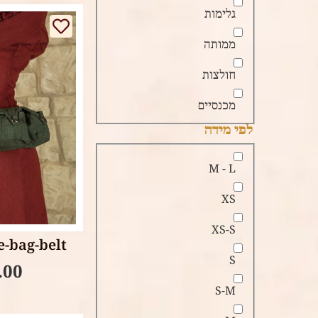
גלימות
ממותה
חולצות
מכנסיים
לפי מידה
M - L
XS
tions
XS-S
e-bag-belt
S
.00
S-M