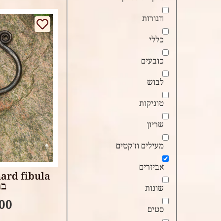
חגורות
כללי
כובעים
לבוש
טוניקות
שריון
ore
מעילים וז'קטים
אביזרים
בר
שונות
.00
סטים