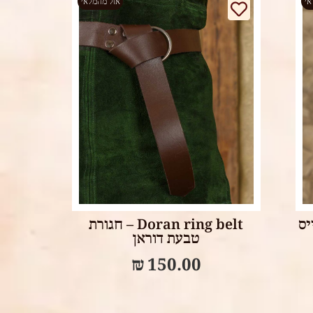
אי
אזל מהמלאי
Select options
Do – קייס
Doran ring belt – חגורת
טבעת דוראן
₪
150.00