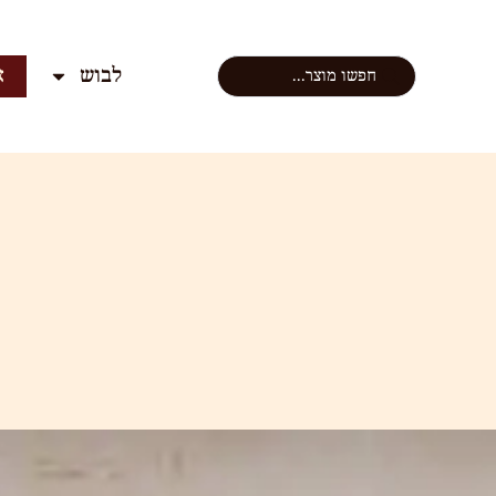
לבוש
א