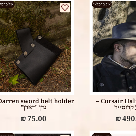
אזל מהמלאי
אזל מהמל
Read more
Select op
Corsair Half wing hat –
קרוסייר
נדן "דארן"
₪
75.00
₪
490