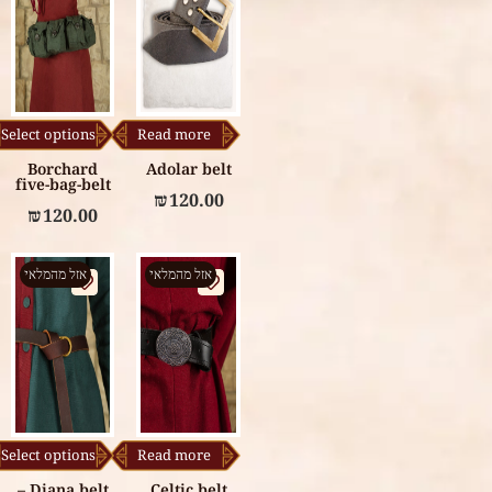
Select options
Read more
Borchard
Adolar belt
five-bag-belt
₪
120.00
₪
120.00
אזל מהמלאי
אזל מהמלאי
Select options
Read more
Diana belt –
Celtic belt