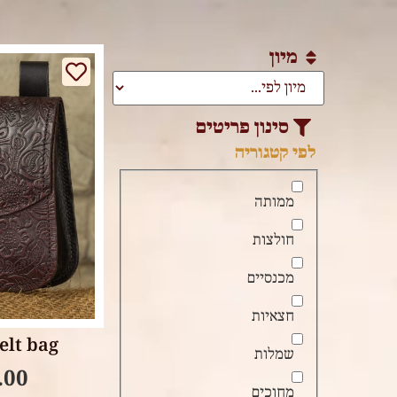
מיון
סינון פריטים
לפי קטגוריה
ממותה
חולצות
מכנסיים
tions
חצאיות
elt bag
שמלות
.00
מחוכים