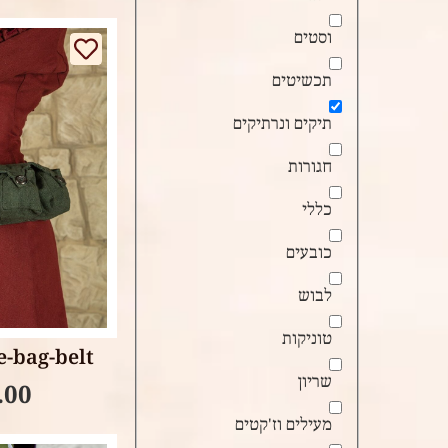
וסטים
תכשיטים
תיקים ונרתיקים
חגורות
כללי
כובעים
tions
לבוש
טוניקות
e-bag-belt
שריון
.00
מעילים וז'קטים