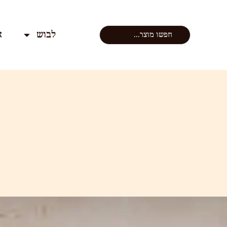
לבוש
א