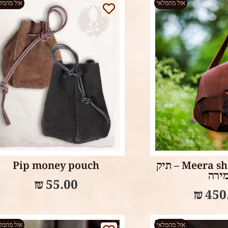
אזל מהמלאי
אזל מהמל
Select options
Select op
Meera shoulder bag – תיק
Pip money pouch
ירה
₪
55.00
₪
450
אזל מהמלאי
אזל מהמל