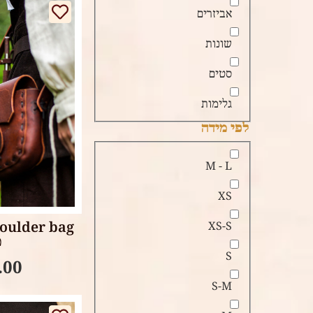
אביזרים
שונות
סטים
גלימות
לפי מידה
M - L
tions
XS
XS-S
מ
S
.00
S-M