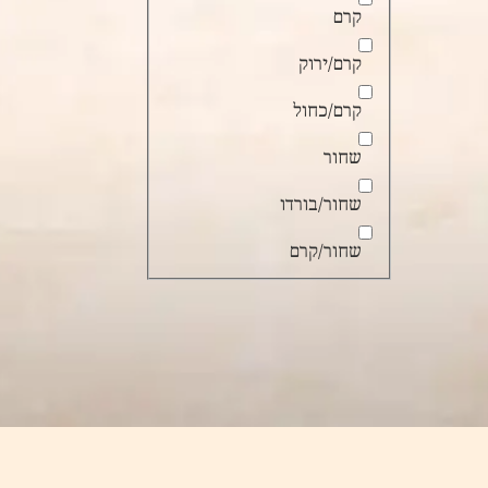
קרם
קרם/ירוק
קרם/כחול
שחור
שחור/בורדו
שחור/קרם