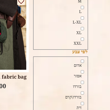
M
L
L-XL
XL
XXL
לפי צבע
tions
אדום
אפור
Small fabric bag –
.00
בורדו
בורדו\קרם
זית