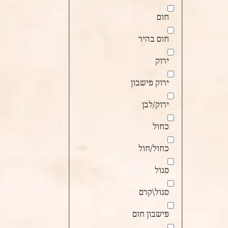
חום
חום בהיר
ירוק
ירוק פישבון
ירוק/לבן
כחול
כחול/חול
סגול
סגול\קרם
פישבון חום