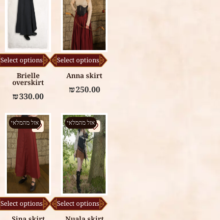
Select options
Select options
Brielle
Anna skirt
overskirt
₪
250.00
₪
330.00
אזל מהמלאי
אזל מהמלאי
Select options
Select options
Sina skirt
Nuala skirt