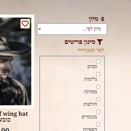
מיון
סינון פריטים
לפי קטגוריה
סטים
גלימות
ממותה
tions
חולצות
מכנסיים
כובע 
.00
חצאיות