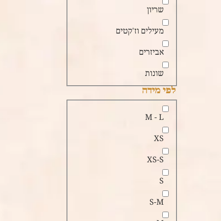
שריון
מעילים וז'קטים
אביזרים
שונות
לפי מידה
M - L
XS
XS-S
S
S-M