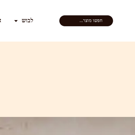
לבוש
א