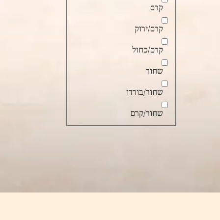
קרם
קרם/ירוק
קרם/כחול
שחור
שחור/בורדו
שחור/קרם