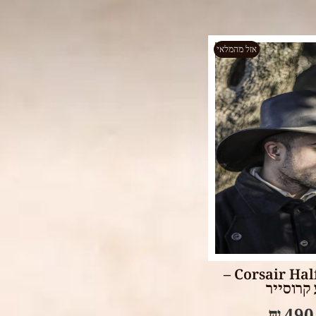
אזל מהמלאי
Select op
Corsair Half wing hat –
קרוסייר
₪
490