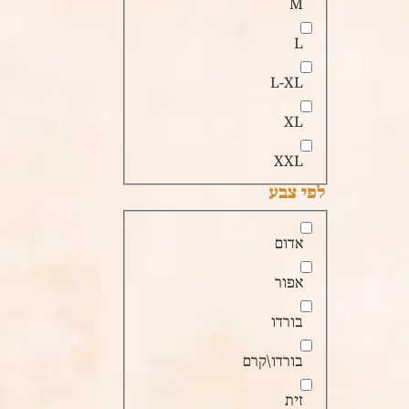
M
L
L-XL
XL
XXL
לפי צבע
אדום
אפור
בורדו
בורדו\קרם
זית