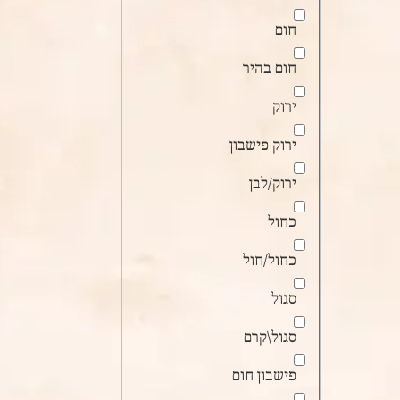
חום
חום בהיר
ירוק
ירוק פישבון
ירוק/לבן
כחול
כחול/חול
סגול
סגול\קרם
פישבון חום