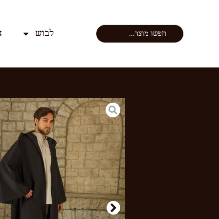
לבוש
א