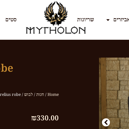
ביזרים
שריונות
סטים
obe
Home
/
חנות
/
לבוש
/ Aurelius robe
₪
330.00