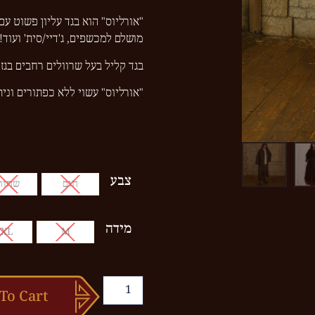
"אורליוס" הוא בגד עליון פשוט עם
מושלם למכשפים, ג'דיי/סית' ועוד!
בגד קליל בעל שרוולים רחבים בגז
"אורליוס" עשוי ללא כפתורים ונית
צבע
חום
שחור
מידה
XXL
M
To Cart