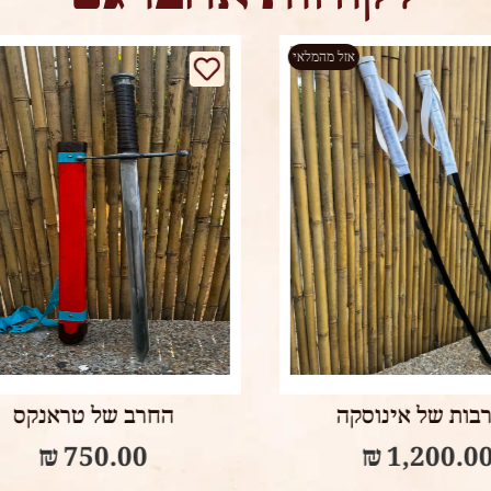
אזל
Select options
Add to cart
חרב של טראנקס
dalena underdress
₪
270.00
₪
750.00